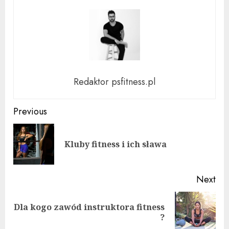
Redaktor psfitness.pl
Continue
Previous
Reading
Pre
Kluby fitness i ich sława
pos
Next
Dla kogo zawód instruktora fitness
Next
?
post: