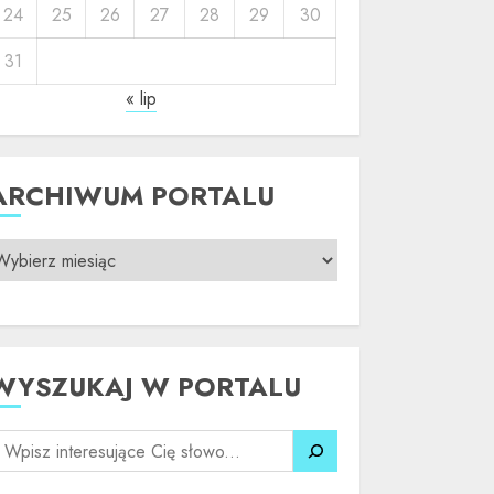
24
25
26
27
28
29
30
31
« lip
ARCHIWUM PORTALU
WYSZUKAJ W PORTALU
SZUKAJ