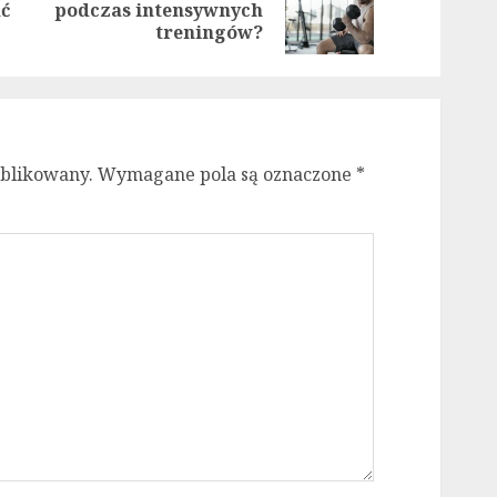
Previous
Next
ać
podczas intensywnych
post:
post:
treningów?
ublikowany.
Wymagane pola są oznaczone
*