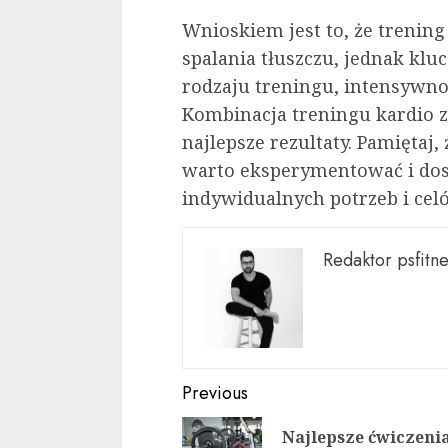
Wnioskiem jest to, że trening
spalania tłuszczu, jednak kl
rodzaju treningu, intensywnoś
Kombinacja treningu kardio 
najlepsze rezultaty. Pamiętaj,
warto eksperymentować i dos
indywidualnych potrzeb i cel
Redaktor psfitne
Continue
Previous
Reading
Najlepsze ćwiczeni