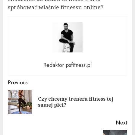
spróbować właśnie fitnessu online?
Redaktor psfitness.pl
Continue
Previous
Reading
Czy chcemy trenera fitness tej
Pre
samej płci?
pos
Next