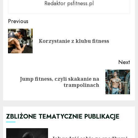
Redaktor psfitness.pl
Continue
Previous
Reading
Pre
Korzystanie z klubu fitness
pos
Next
Jump fitness, czyli skakanie na
Next
trampolinach
post:
ZBLIŻONE TEMATYCZNIE PUBLIKACJE