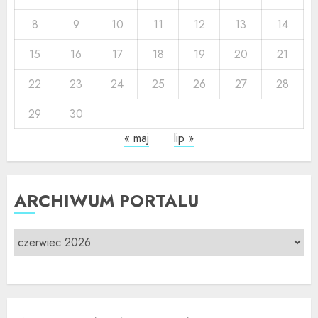
8
9
10
11
12
13
14
15
16
17
18
19
20
21
22
23
24
25
26
27
28
29
30
« maj
lip »
ARCHIWUM PORTALU