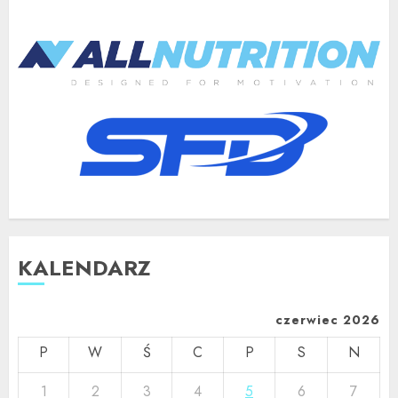
KALENDARZ
czerwiec 2026
P
W
Ś
C
P
S
N
1
2
3
4
5
6
7