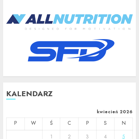
KALENDARZ
kwiecień 2026
P
W
Ś
C
P
S
N
1
2
3
4
5